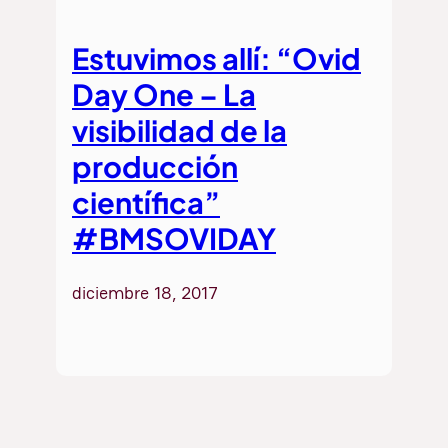
Estuvimos allí: “Ovid
Day One – La
visibilidad de la
producción
científica”
#BMSOVIDAY
diciembre 18, 2017
YouTube
Bluesky
X
https://www.linkedin.com/in/bibliomadsalud-bibliomadsalud-70a444359/