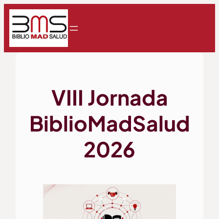
Saltar
al
contenido
VIII Jornada
BiblioMadSalud
2026