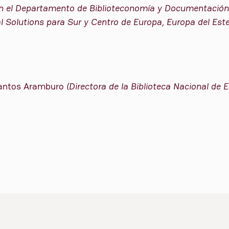
 en el Departamento de Biblioteconomía y Documentación
al Solutions para Sur y Centro de Europa, Europa del Este 
antos Aramburo
(Directora de la Biblioteca Nacional de 
YouTube
Bluesky
X
https://www.linkedin.com/in/bibliomadsalud-bibliomadsalud-70a444359/