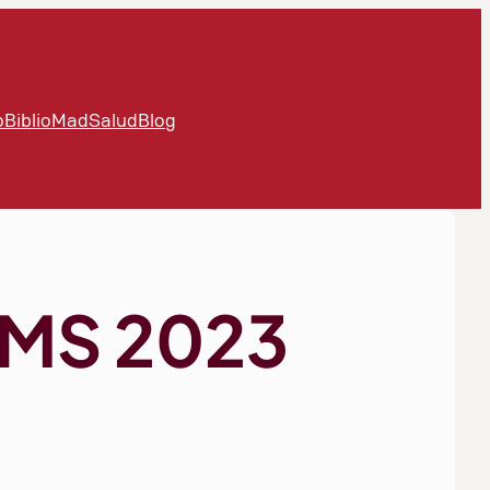
oBiblioMadSalud
Blog
BMS 2023